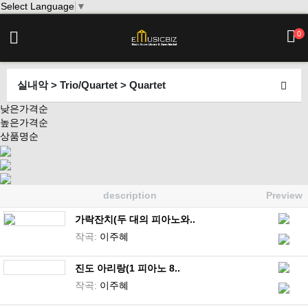
Select Language
▼
0
실내악 > Trio/Quartet > Quartet
낮은가격순
높은가격순
상품명순
description
Preview
가락잔치(두 대의 피아노와..
작곡:
이주혜
진도 아리랑(1 피아노 8..
작곡:
이주혜