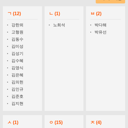
ㄱ (12)
ㄴ (1)
ㅂ (2)
강한뫼
노희석
박다해
고형원
박유선
김동수
김미성
김성기
김수혜
김영식
김은혜
김의헌
김인규
김준호
김지현
ㅅ (1)
ㅇ (15)
ㅈ (4)