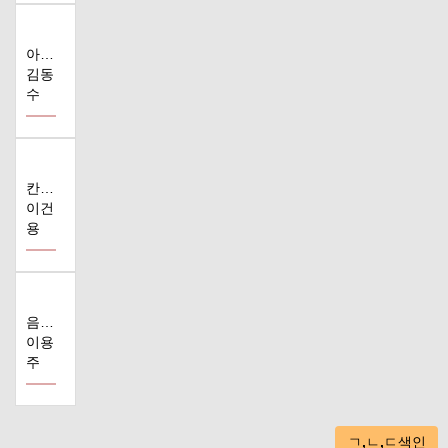
아버지 도산 안..
김동
수
칸타타 '들의 ..
이건
용
음악극 '윤동주..
이용
주
ㄱ,ㄴ,ㄷ색인