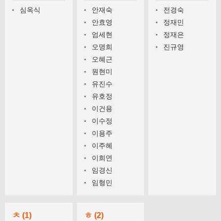
심옥식
안재숙
전경숙
안효영
정재민
엄세현
정재은
오명희
진규영
오혜근
원현미
유진수
유호정
이건용
이수정
이용주
이주혜
이희연
임경신
임형민
ㅊ (1)
ㅎ (2)