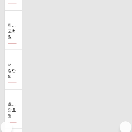
하나의 코러스
고형
원
서시 (윤동주 ..
강한
뫼
호모 심비우스
안효
영