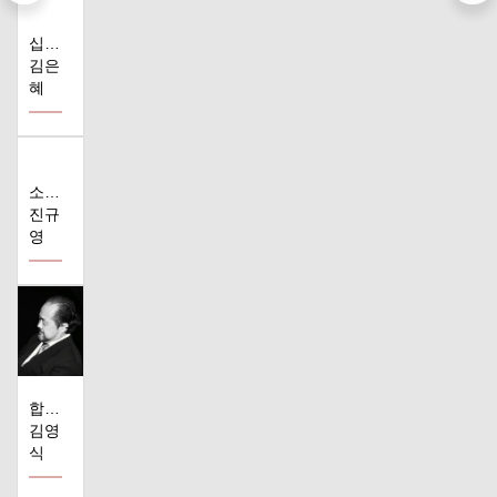
십이지
김은
혜
소프라노와 3인..
진규
영
합창곡 편곡 다..
김영
식