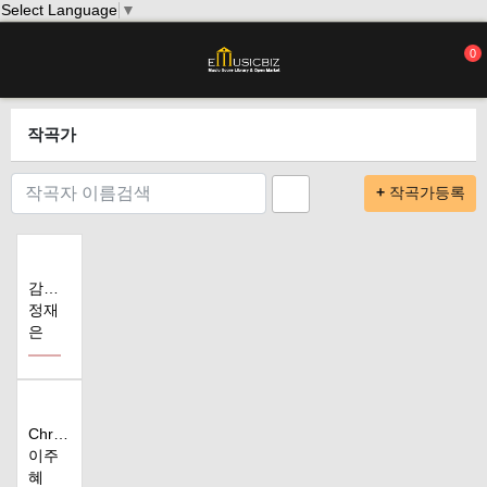
Select Language
▼
0
작곡가
+ 작곡가등록
감정의 전이
정재
은
Christma..
이주
혜