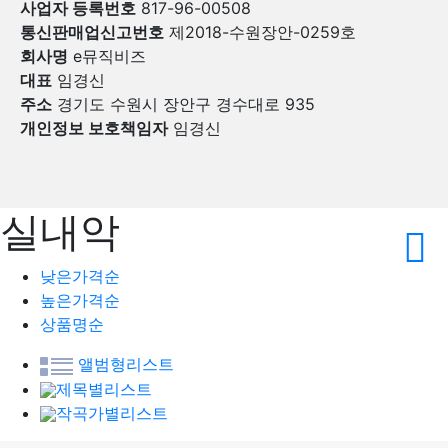
사업자 등록번호
817-96-00508
통신판매업신고번호
제2018-수원장안-0259호
회사명
e뮤직비즈
대표
임경신
주소
경기도 수원시 장안구 경수대로 935
개인정보 보호책임자
임경신
실내악
낮은가격순
높은가격순
상품명순
앨범형리스트
제목별리스트
작곡가별리스트