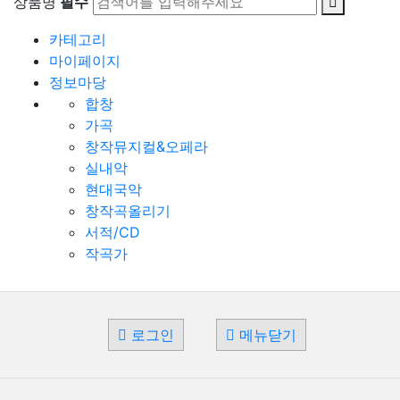
상품명
필수
카테고리
마이페이지
정보마당
합창
가곡
창작뮤지컬&오페라
실내악
현대국악
창작곡올리기
서적/CD
작곡가
로그인
메뉴닫기