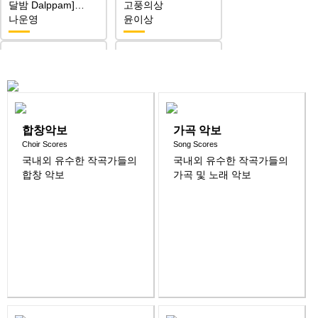
달밤 Dalppam]…
고풍의상
나운영
윤이상
강강술래(Gangga…
추억
백병동
최영섭
합창악보
가곡 악보
청산리 벽계수야
청산에 살리라
Choir Scores
Song Scores
(Ch…
김연준
국내외 유수한 작곡가들의
국내외 유수한 작곡가들의
이영조
합창 악보
가곡 및 노래 악보
상주 함창 맑은 물에
산아
신동수