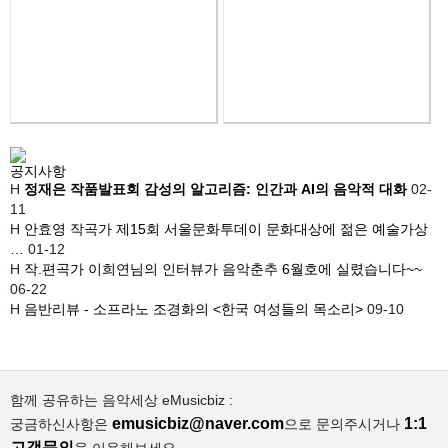
공지사항
H
정재은 작품발표회 감성의 알고리즘: 인간과 AI의 음악적 대화
02-
11
H
안효영 작곡가 제15회 서울문화투데이 문화대상에 젊은 예술가상
…
01-12
H
작.편곡가 이희연님의 인터뷰가 음악춘추 6월호에 실렸습니다~~
06-22
H
음반리뷰 - 소프라노 조경화의 <한국 여성들의 목소리>
09-10
함께 공유하는 음악세상 eMusicbiz :
emusicbiz@naver.com
1:1
궁금하신사항은
으로 문의주시거나
고객문의