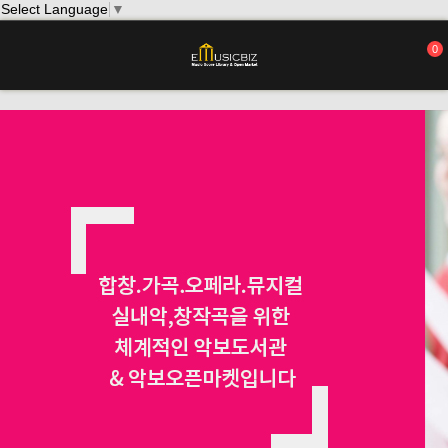
Select Language
▼
0