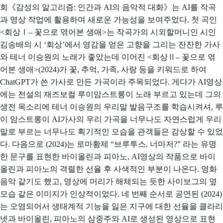
회《감성의 알고리즘: 인간과 AI의 음악적 대화》는 AI를 작곡
과 영상 작업에 활용하며 새로운 가능성을 보여주었다. 첫 곡인
<회상Ⅰ– 꽃으로 엮어본 생애>는 작곡가의 시외할머니인 시인
김송배의 시 ‘회상’에서 영감을 얻은 고향을 그리는 잔잔한 가사
와 테너 이승원의 노래가 좋았는데 이어진 <회상Ⅱ– 꽃으로 엮
어본 생애>(2024)가 꽃, 추억, 가족, 사랑 등을 키워드로 하여
ChatGPT가 쓴 가사로 만든 가곡이라 주목되었다. 게다가 AI영상
에는 전설의 재즈보컬 루이암스트롱이 노래 부르고 있는데 그의
생전 목소리에 테너 이승원의 우리말 발음구조를 학습시켜셔, 루
이 암스트롱이 AI가사의 우리 가곡을 너무나도 자연스럽게 우리
말로 부르는 너무나도 획기적인 모습을 관객들은 감상할 수 있었
다. 다음으로
(2024)는 로마황제 “브루투스, 너마저?” 라는 유명
한 문구를 표현한 바이올린과 피아노, AI영상의 작품으로 바이
올린과 피아노의 격렬한 선율 후 사색적인 부분이 나온다. 영화
음악 같기도 했고, 영상에 머리가 해체되는 듯한 사이보그의 옆
모습 같은 이미지가 인상적이었다. 네 번째 순서로 공연된
(2024)
는 오염되어서 생태계적 기능을 잃은 지구에 대한 선율을 클라리
넷과 바이올린, 피아노의 삼중주와 AI로 생성된 영상으로 표현