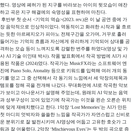
했다. 영상에 폐허가 된 지구를 바라보는 아이의 뒷모습이 애잔
하고 곡은 지구 해결에의 숙명성을 표현하며 마친다.
후반부 첫 순서 <기억의 역습>(2023. rev.)은 이 날 공연 중에 가
장 음악적으로 인상적이었다. 역동적이고 화려한 시작과 물 흐르
는 듯한 아르페지오가 피아노 전체구간을 오가며, 거꾸로 흘러
들어가는 기억의 흐름과 자신에게 유리하게 기억되어 상대를 공
격하는 모습 등이 느껴지도록 강렬한 변주를 하였다(영상 및 가
사 AI 기술 이인태 박사). 작품 발표회에서 작곡 방법에 AI가 사
용된 작품은
(2024)였다. 작곡가는 MusicFX라는 소프트웨어 엔
진에 Piano Solo, Atonality 등으로 키워드를 입력해 여러 개의 동
기를 얻고 그 중 선택해서 각 동기의 느낌에서 세 악장의제목과
템포를 정해 곡을 전개해 나갔다. 무대화면에 AI로 작곡한 악보
가 보이고 아나운서가 설명해 주었는데, 원래의 AI 악보는 음역
과 성부구성이 꼬여 있었기에 작곡가는 이것을 왼손 오른손 위치
에 맞게 재배치했다고 한다. 1악장 ‘Lost Memories’는 AI가 만든
첫
마디의 엇박자와 쓸쓸한 느낌을 작곡가가 자연스럽고 신비로
운 분위기로 잘 발전시키며 AI영상에 어둡고 고유한 호숫가 그
림과 잘 어울렸다. 2악장 ‘Mischievous Eyes’는 두 박의 곡으로 증