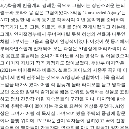
3(7)화음에 반음계의 경쾌한 곡으로 그림에는 장난스러운 눈의
짱구와 도라에몽 같은 그림이었다. 3악장 ‘Unexpected Agony’는
AI가 생성한 세 박의 동기로 작곡하며 이번 음악회를 준비하며
작곡가가 느낀 고통, 외로움, 후회를 담아 전개시켰다고 하는데,
그래서인지절정부에서 무너져내릴 듯한 하성의 선율과 나뭇잎
처럼 나부끼는 고음의 음향이 인상적이었다. 이것이 첫 동기에서
부터자연스럽게 전개되어 오는 과정은 AI영상에 머리카락이 각
종 음표로 흩날리는 소녀가 피아노를 치는 영상과 잘 어울렸으며
그 이미지 자체가 작곡 과정과도 닮아보였다. 후반부 마지막은
(2021)는 바이올린과 비올라, 첼로와 피아노의 사중주 곡인데 이
날이 세 번째 연주되는 것으로 AI영상과 결합하여 더욱 음악의
느낌을 배가시켰다. 어릴 적 밤늦게 몰래 라디오를 듣고 영화를
보던 소소한 일탈의 즐거움을 짧은 단위로 상행하는 선율로 표현
하고 점차 긴장감 어린 지속음들의 구간을 지나, 마지막에 한순
간에 추락하듯이 떨어지는 것으로 표현해 인상을 주었다. AI영
상은 그녀가 어릴 적 독서실 다녀오며 봤을 주택의 풍경에 창문
이나 불빛 위치에 TV브라운관이 액자들이 걸려있고 곡이 진행
될수록 이 액자들이 가득찬다. 연주회를 마치고 작곡가 정재은은