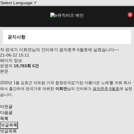
Select Language
▼
0
공지사항
작.편곡가 이희연님의 인터뷰가 음악춘추 6월호에 실렸습니다~~
21-06-22 15:11
페이지 정보
운영자
19,783회
0건
본문
2020년 1월 김효근 아트팝 가곡 합창편곡집'가장 아름다운 노래'를 저희 회사
에서 출간하여 편곡가로 데뷔한
이희연
님의 인터뷰가
음악춘추 6월호
에 실렸
습니다.
이전글
다음글
목록
댓글목록
댓글목록